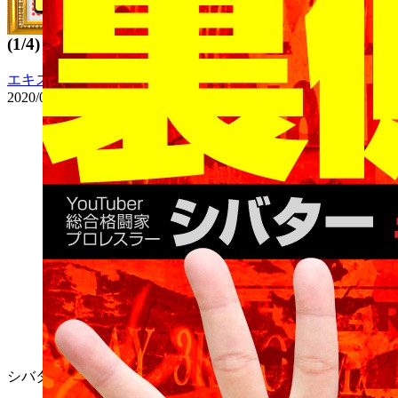
た！ヤラセ演出やラッパー抗争の真実とは！？
(1/4)
エキスパート-業界の流儀-
2020/09/20 15:00
5
シバター