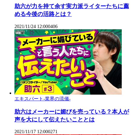
助六が力を持て余す実力派ライターたちに薦
める今後の活路とは？
2021/11/24 12:00
0
406
エキスパート-業界の流儀-
助六はメーカーに媚びを売っている？本人が
声を大にして伝えたいこととは
2021/11/17 12:00
0
271