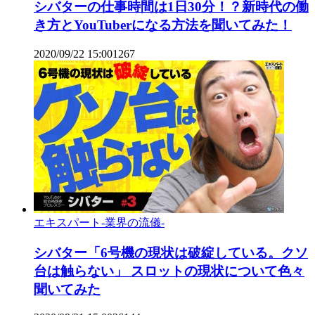
シバターの仕事時間は1日30分！？新時代の働
き方とYouTuberになる方法を聞いてみた！
2020/09/22 15:00
1
267
エキスパート-業界の流儀-
シバター「6号機の現状は破綻している。クソ
台は触らない」 スロットの現状について色々
聞いてみた