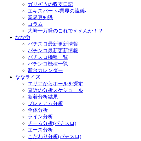
ガリぞうの収支日記
エキスパート-業界の流儀-
業界豆知識
コラム
大崎一万発のこれでええんか！？
なな徹
パチスロ最新更新情報
パチンコ最新更新情報
パチスロ機種一覧
パチンコ機種一覧
新台カレンダー
ななライズ
エリアからホールを探す
直近の分析スケジュール
新着分析結果
プレミアム分析
全体分析
ライン分析
チーム分析(パチスロ)
エース分析
こだわり分析(パチスロ)