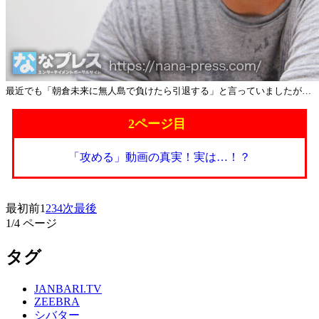
最近でも「朝倉未来に無人島で負けたら引退する」と言っていましたが…
2ページ目
「攻める」動画の真実！実は…！？
最初
前
1
2
3
4
次
最後
1
/4 ページ
タグ
JANBARI.TV
ZEEBRA
シバター