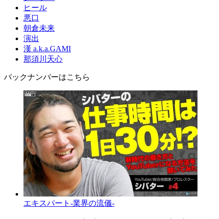
ヒール
悪口
朝倉未来
演出
漢 a.k.a.GAMI
那須川天心
バックナンバーはこちら
エキスパート-業界の流儀-