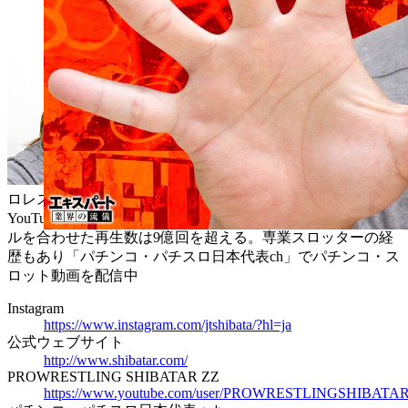
神奈川県出身。総合格闘家、プ
ロレスラー、YouTuber。炎上系、毒舌系のYouTuberとして、
YouTube草創期から活躍。メインチャンネルとサブチャンネ
ルを合わせた再生数は9億回を超える。専業スロッターの経
歴もあり「パチンコ・パチスロ日本代表ch」でパチンコ・ス
ロット動画を配信中
Instagram
https://www.instagram.com/jtshibata/?hl=ja
公式ウェブサイト
http://www.shibatar.com/
PROWRESTLING SHIBATAR ZZ
https://www.youtube.com/user/PROWRESTLINGSHIBATA