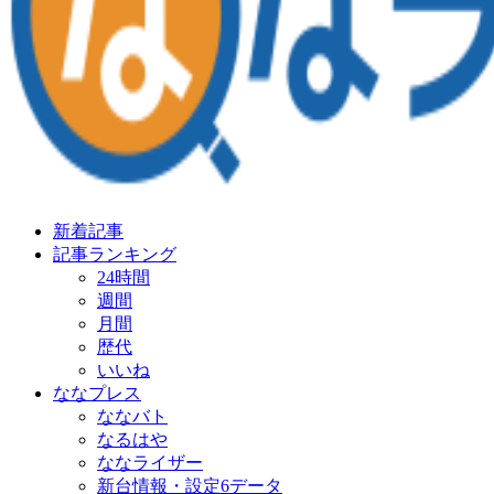
新着記事
記事ランキング
24時間
週間
月間
歴代
いいね
ななプレス
ななバト
なるはや
ななライザー
新台情報・設定6データ