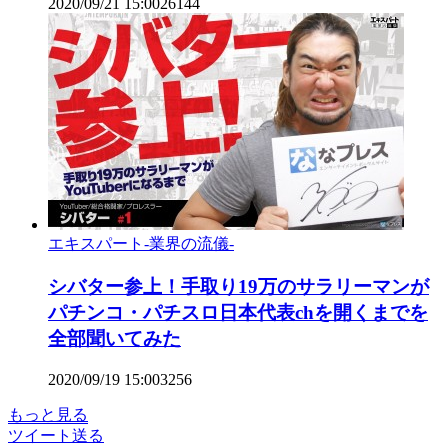
2020/09/21 15:00
26
144
エキスパート-業界の流儀-
シバター参上！手取り19万のサラリーマンが
パチンコ・パチスロ日本代表chを開くまでを
全部聞いてみた
2020/09/19 15:00
3
256
もっと見る
ツイート
送る