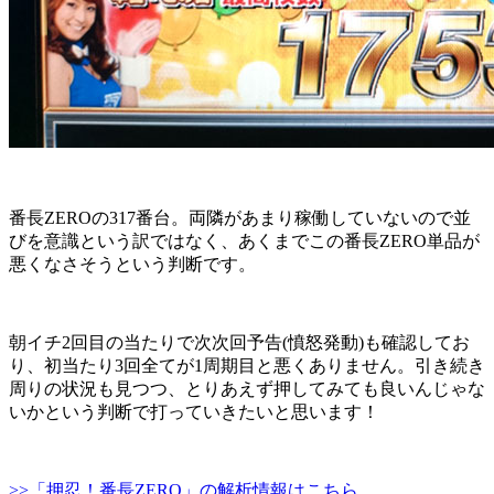
番長ZEROの317番台。両隣があまり稼働していないので並
びを意識という訳ではなく、あくまでこの番長ZERO単品が
悪くなさそうという判断です。
朝イチ2回目の当たりで次次回予告(憤怒発動)も確認してお
り、初当たり3回全てが1周期目と悪くありません。引き続き
周りの状況も見つつ、とりあえず押してみても良いんじゃな
いかという判断で打っていきたいと思います！
>>「押忍！番長ZERO」の解析情報はこちら