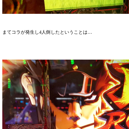
まてコラが発生し4人倒したということは…