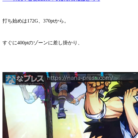
打ち始めは172G、370ptから。
すぐに400ptのゾーンに差し掛かり、