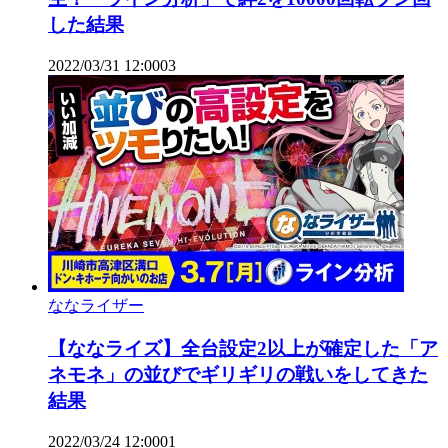
した結果
2022/03/31 12:00
0
3
ななライザー
【ななライズ】全台設定2以上が確定した「ア
ネモネ」の並びでギリギリの戦いをしてきた
結果
2022/03/24 12:00
0
1