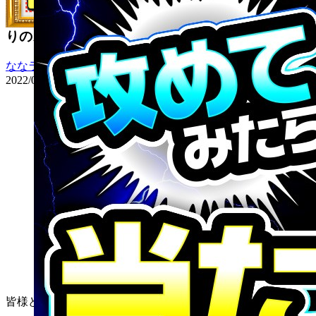
設定を確信してブン回したら綺麗すぎる右肩上が
りのスランプグラフに (1/2)
ななライザー
2022/03/25 12:01
0
皆様どうも！タクです！