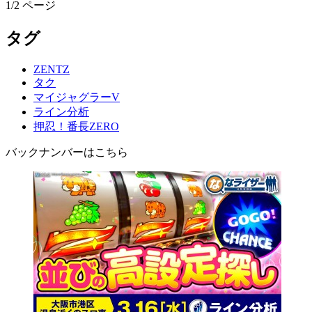
1
/2 ページ
タグ
ZENTZ
タク
マイジャグラーV
ライン分析
押忍！番長ZERO
バックナンバーはこちら