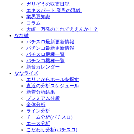
ガリぞうの収支日記
エキスパート-業界の流儀-
業界豆知識
コラム
大崎一万発のこれでええんか！？
なな徹
パチスロ最新更新情報
パチンコ最新更新情報
パチスロ機種一覧
パチンコ機種一覧
新台カレンダー
ななライズ
エリアからホールを探す
直近の分析スケジュール
新着分析結果
プレミアム分析
全体分析
ライン分析
チーム分析(パチスロ)
エース分析
こだわり分析(パチスロ)