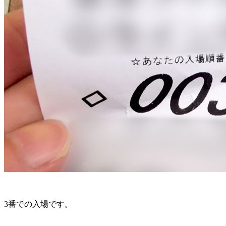
3番での入場です。