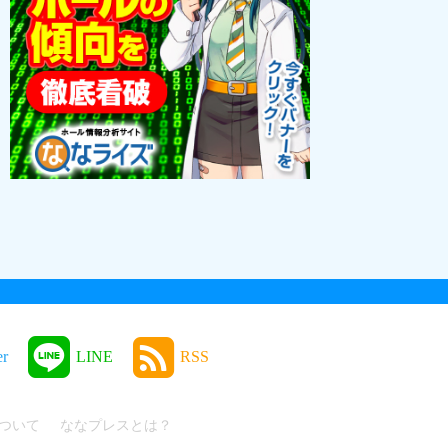
er
LINE
RSS
ついて
ななプレスとは？