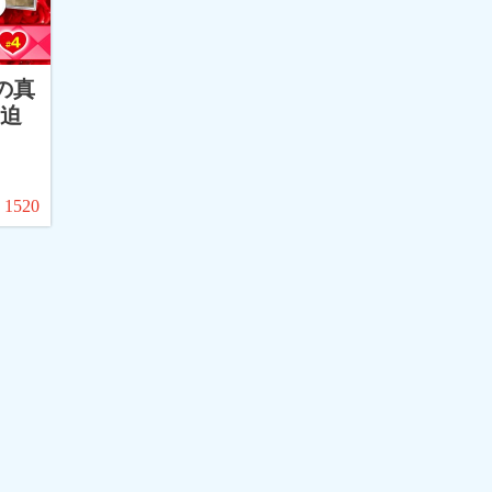
の真
迫
1520