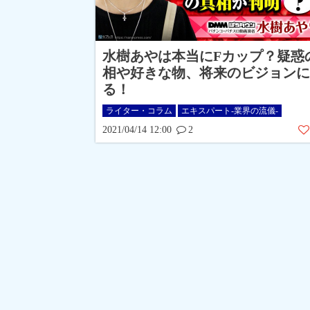
水樹あやは本当にFカップ？疑惑
相や好きな物、将来のビジョンに
る！
ライター・コラム
エキスパート-業界の流儀-
2021/04/14 12:00
2