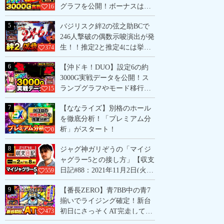
グラフを公開！ボーナスは全
16
てBIG以上と気になる情報
5
バジリスク絆2の弦之助BCで
も！
246人撃破の偶数示唆演出が発
生！！推定2と推定4には挙動
374
に大きな違いあり？偶数が確
6
【沖ドキ！DUO】設定6の約
定した2台の挙動をデータ付き
3000G実戦データを公開！ス
で解説！
ランプグラフやモード移行
15
率、初当り確率など気になる
7
【ななライズ】別格のホール
挙動をまとめて紹介！
を徹底分析！「プレミアム分
析」がスタート！
0
8
ジャグ神ガリぞうの「マイジ
ャグラー5との接し方」【収支
日記#88：2021年11月2日(火)
559
～11月8日(月)】
9
【番長ZERO】青7BB中の青7
揃いでライジング確定！新台
初日にさっそくAT完走してき
473
ました！