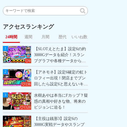
アクセスランキング
24時間
週間
月間
歴代
いいね数
1
【SLOTえとたま】設定6の約
3000Gデータを紹介！スラン
プグラフや各種データから設
0
定6の挙動を掴めッ！
2
【アネモネ】設定6確定の虹ト
ロフィー出現！閉店までブン
回したら設定6と思えないキツ
236
すぎる展開に！？
3
水樹あやは本当にFカップ？疑
惑の真相や好きな物、将来の
ビジョンに迫る！
1520
4
【主役は銭形3】設定6の
3000G実戦データやスランプ