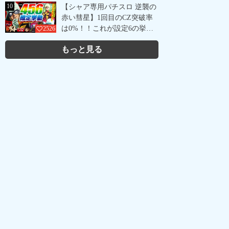
10
【シャア専用パチスロ 逆襲の
赤い彗星】1回目のCZ突破率
は0%！！これが設定6の挙
2526
動？
もっと見る