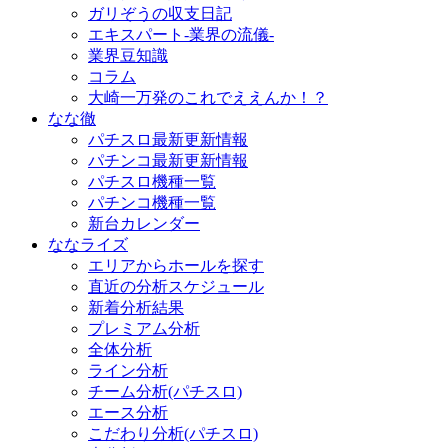
ガリぞうの収支日記
エキスパート-業界の流儀-
業界豆知識
コラム
大崎一万発のこれでええんか！？
なな徹
パチスロ最新更新情報
パチンコ最新更新情報
パチスロ機種一覧
パチンコ機種一覧
新台カレンダー
ななライズ
エリアからホールを探す
直近の分析スケジュール
新着分析結果
プレミアム分析
全体分析
ライン分析
チーム分析(パチスロ)
エース分析
こだわり分析(パチスロ)