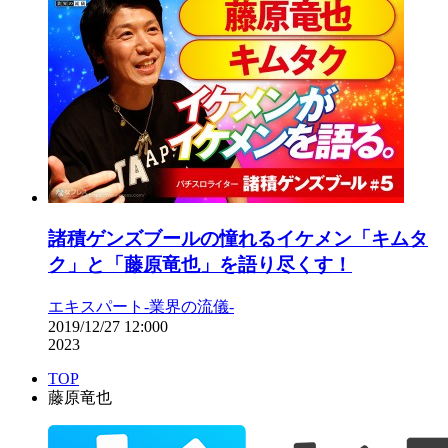
諸積ゲンズブールの憧れるイケメン「キムタ
ク」と「藤原竜也」を語り尽くす！
エキスパート-業界の流儀-
2019/12/27 12:00
0
2023
TOP
藤原竜也