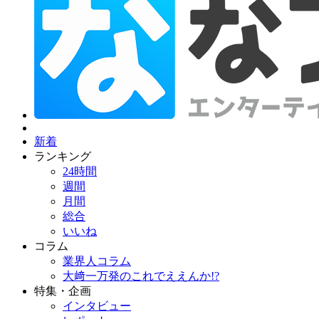
新着
ランキング
24時間
週間
月間
総合
いいね
コラム
業界人コラム
大﨑一万発のこれでええんか!?
特集・企画
インタビュー