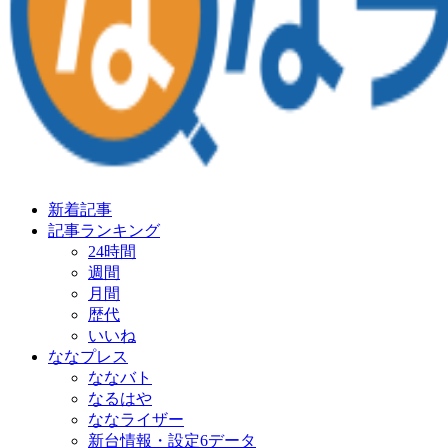
新着記事
記事ランキング
24時間
週間
月間
歴代
いいね
ななプレス
ななバト
なるはや
ななライザー
新台情報・設定6データ