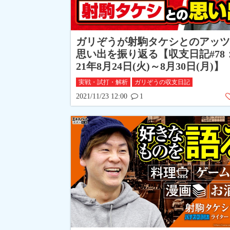
ガリぞうが射駒タケシとのアッツ
思い出を振り返る【収支日記#78：
21年8月24日(火)～8月30日(月)】
実戦・試打・解析
ガリぞうの収支日記
2021/11/23 12:00
1