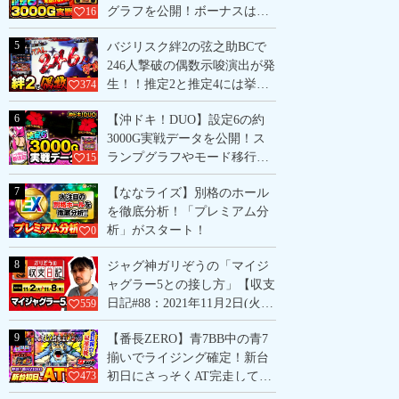
グラフを公開！ボーナスは全
16
てBIG以上と気になる情報
5
バジリスク絆2の弦之助BCで
も！
246人撃破の偶数示唆演出が発
生！！推定2と推定4には挙動
374
に大きな違いあり？偶数が確
6
【沖ドキ！DUO】設定6の約
定した2台の挙動をデータ付き
3000G実戦データを公開！ス
で解説！
ランプグラフやモード移行
15
率、初当り確率など気になる
7
【ななライズ】別格のホール
挙動をまとめて紹介！
を徹底分析！「プレミアム分
析」がスタート！
0
8
ジャグ神ガリぞうの「マイジ
ャグラー5との接し方」【収支
日記#88：2021年11月2日(火)
559
～11月8日(月)】
9
【番長ZERO】青7BB中の青7
揃いでライジング確定！新台
初日にさっそくAT完走してき
473
ました！