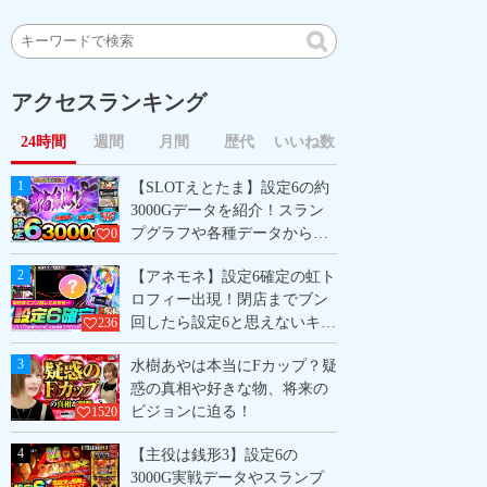
アクセスランキング
24時間
週間
月間
歴代
いいね数
1
【SLOTえとたま】設定6の約
3000Gデータを紹介！スラン
プグラフや各種データから設
0
定6の挙動を掴めッ！
2
【アネモネ】設定6確定の虹ト
ロフィー出現！閉店までブン
回したら設定6と思えないキツ
236
すぎる展開に！？
3
水樹あやは本当にFカップ？疑
惑の真相や好きな物、将来の
ビジョンに迫る！
1520
4
【主役は銭形3】設定6の
3000G実戦データやスランプ