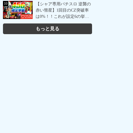
10
【シャア専用パチスロ 逆襲の
赤い彗星】1回目のCZ突破率
は0%！！これが設定6の挙
2526
動？
もっと見る