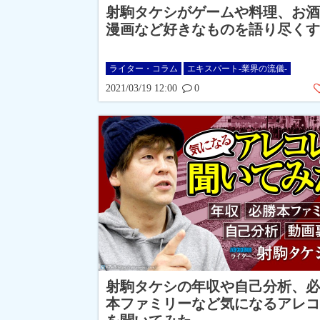
射駒タケシがゲームや料理、お酒
漫画など好きなものを語り尽くす
ライター・コラム
エキスパート-業界の流儀-
2021/03/19 12:00
0
射駒タケシの年収や自己分析、必
本ファミリーなど気になるアレコ