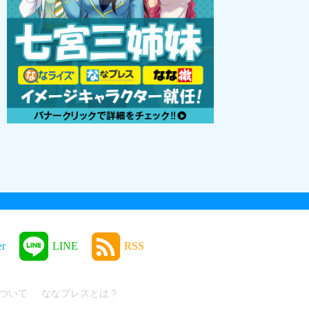
er
LINE
RSS
ついて
ななプレスとは？