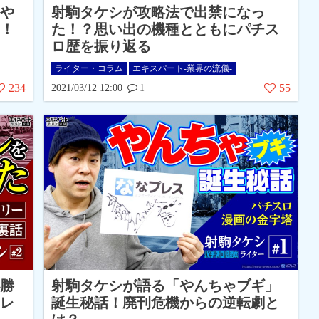
や
射駒タケシが攻略法で出禁になっ
！
た！？思い出の機種とともにパチス
ロ歴を振り返る
ライター・コラム
エキスパート-業界の流儀-
234
55
2021/03/12 12:00
1
勝
射駒タケシが語る「やんちゃブギ」
レ
誕生秘話！廃刊危機からの逆転劇と