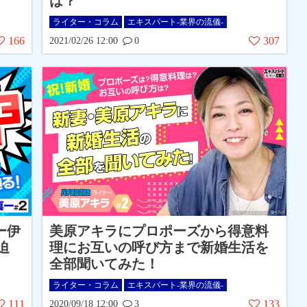
は？
ライター・コラム
エキスパート-業界の流儀-
166
307
2021/02/26 12:00
0
ー伊
美原アキラにプロポーズから得意料
迫
理にお互いの呼び方まで新婚生活を
全部聞いてみた！
ライター・コラム
エキスパート-業界の流儀-
111
133
2020/09/18 12:00
3