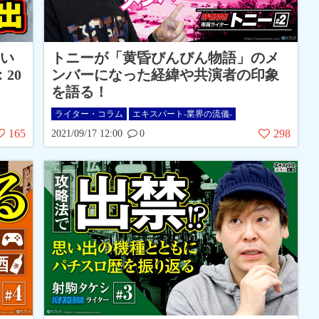
い
トニーが「黄昏びんびん物語」のメ
20
ンバーになった経緯や共演者の印象
を語る！
ライター・コラム
エキスパート-業界の流儀-
165
298
2021/09/17 12:00
0