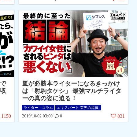
で
嵐が必勝本ライターになるきっかけ
収
は「射駒タケシ」 最強マルチライタ
ーの真の姿に迫る！
ライター・コラム
エキスパート-業界の流儀-
1150
831
2019/10/02 03:00
0