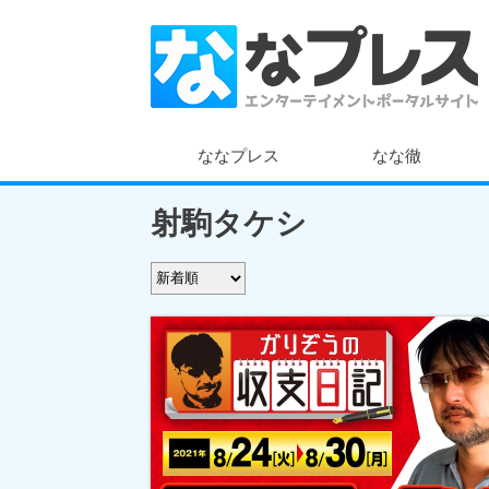
ななプレス
なな徹
射駒タケシ