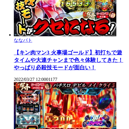
ななバト
【キン肉マン3 火事場ゴールド】初打ちで遊
タイムや大連チャンまで色々体験してきた！
やっぱり必殺技モードが面白い！
2022/03/27 12:00
0
1177