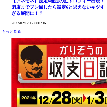
【アネモネ】設定6確定の虹トロフィー出現！
閉店までブン回したら設定6と思えないキツす
ぎる展開に！？
2022/02/12 12:00
0
236
もっと見る