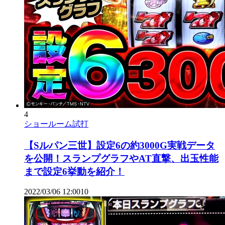
4
ショールーム試打
【Sルパン三世】設定6の約3000G実戦データ
を公開！スランプグラフやAT直撃、出玉性能
まで設定6挙動を紹介！
2022/03/06 12:00
1
0