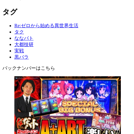
タグ
Re:ゼロから始める異世界生活
タク
ななバト
大都技研
実戦
黒バラ
バックナンバーはこちら