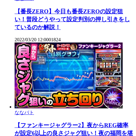
【番長ZERO】今日も番長ZEROの設定狙
い！普段どうやって設定判別の押し引きをし
ているのか解説！
2022/03/20 12:00
0
1824
ななバト
【ファンキージャグラー2】夜からREG確率
が設定6以上の良さジャグ狙い！夜の福岡を堪