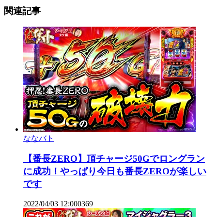
関連記事
ななバト
【番長ZERO】頂チャージ50Gでロングラン
に成功！やっぱり今日も番長ZEROが楽しい
です
2022/04/03 12:00
0
369