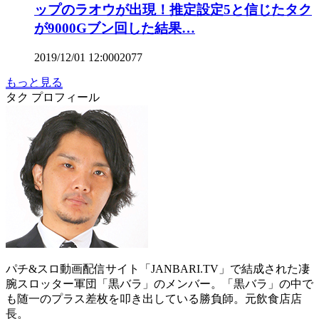
ップのラオウが出現！推定設定5と信じたタク
が9000Gブン回した結果…
2019/12/01 12:00
0
2077
もっと見る
タク プロフィール
パチ&スロ動画配信サイト「JANBARI.TV」で結成された凄
腕スロッター軍団「黒バラ」のメンバー。「黒バラ」の中で
も随一のプラス差枚を叩き出している勝負師。元飲食店店
長。