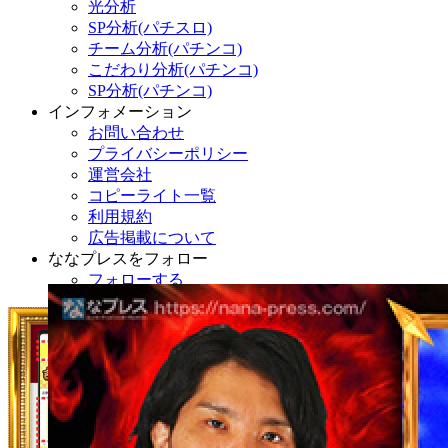
光分析
SP分析(パチスロ)
チーム分析(パチンコ)
こだわり分析(パチンコ)
SP分析(パチンコ)
インフォメーション
お問い合わせ
プライバシーポリシー
運営会社
コピーライト一覧
利用規約
広告掲載について
ななプレスをフォロー
フォローする
設定狙いで座ったリゼロで、約200000分の1とも噂