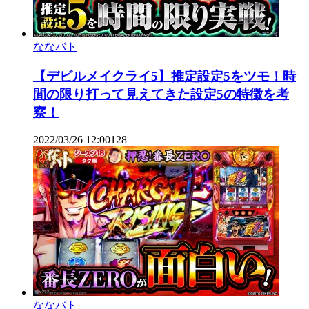
ななバト
【デビルメイクライ5】推定設定5をツモ！時
間の限り打って見えてきた設定5の特徴を考
察！
2022/03/26 12:00
1
28
ななバト