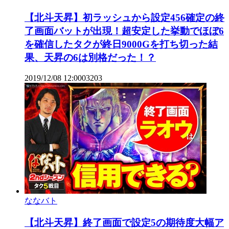
【北斗天昇】初ラッシュから設定456確定の終
了画面バットが出現！超安定した挙動でほぼ6
を確信したタクが終日9000Gを打ち切った結
果、天昇の6は別格だった！？
2019/12/08 12:00
0
3203
ななバト
【北斗天昇】終了画面で設定5の期待度大幅ア