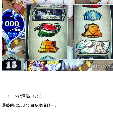
アイコンは撃破×1と白
最終的に51％で白鯨攻略戦へ。