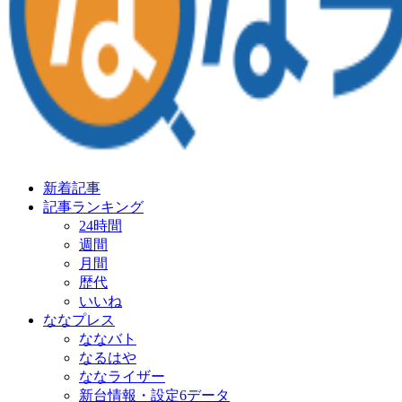
新着記事
記事ランキング
24時間
週間
月間
歴代
いいね
ななプレス
ななバト
なるはや
ななライザー
新台情報・設定6データ