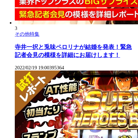
3
その他特集
寺井一択と兎味ペロリナが結婚を発表！緊急
記者会見の模様を詳細にお届けします！
2022/02/19 19:00
39
5364