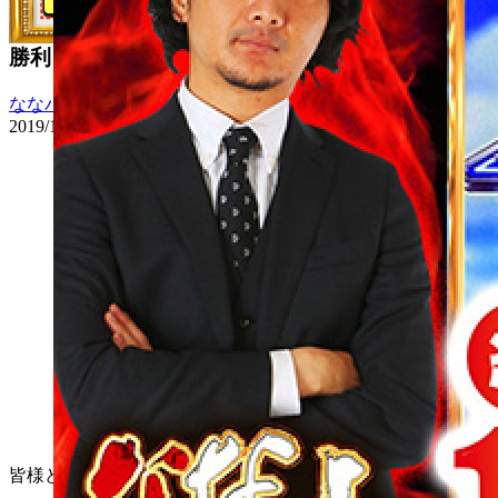
されるフリーズを引いたタク。手堅い立ち回りで
勝利を掴む！？ (1/2)
ななバト
2019/11/17 12:00
0
皆様どうも！タクです！