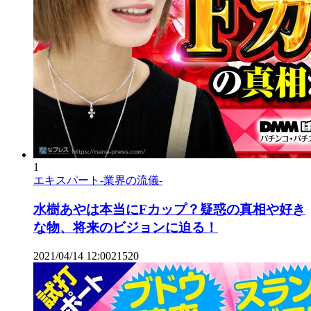
1
エキスパート-業界の流儀-
水樹あやは本当にFカップ？疑惑の真相や好き
な物、将来のビジョンに迫る！
2021/04/14 12:00
2
1520