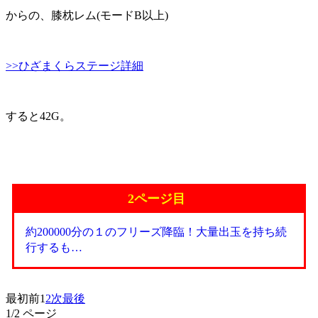
からの、膝枕レム(モードB以上)
>>ひざまくらステージ詳細
すると42G。
2ページ目
約200000分の１のフリーズ降臨！大量出玉を持ち続
行するも…
最初
前
1
2
次
最後
1
/2 ページ