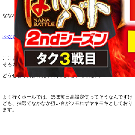
ななバト！3戦目です！
>>ななバトのルールはこちら
ここまでの2戦、コツコツとプラスにしておりますが、そろ
そろガツンとポイントを加算したいところ。
どうせなら新台の北斗の拳天昇もツモりたい。
よく行くホールでは、ほぼ毎日高設定使ってそうなんですけ
ども、抽選でなかなか狙い台がツモれずヤキモキとしており
ます。