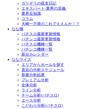
ガリぞうの収支日記
エキスパート-業界の流儀-
業界豆知識
コラム
大崎一万発のこれでええんか！？
なな徹
パチスロ最新更新情報
パチンコ最新更新情報
パチスロ機種一覧
パチンコ機種一覧
新台カレンダー
ななライズ
エリアからホールを探す
直近の分析スケジュール
新着分析結果
プレミアム分析
全体分析
ライン分析
チーム分析(パチスロ)
エース分析
こだわり分析(パチスロ)