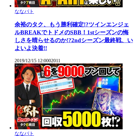
ななバト
余裕のタク、もう勝利確定!?ツインエンジェ
ルBREAKでトドメのSBB！1stシーズンの悔
しさを晴らせるのか!?2ndシーズン最終戦、い
よいよ決着!!
2019/12/15 12:00
0
2011
ななバト